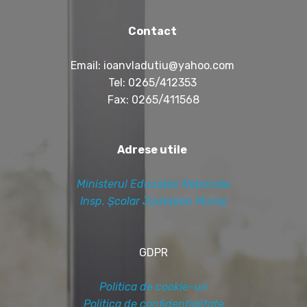
Contact
Email: ioanvladutiu@yahoo.com
Tel: 0265/412353
Fax: 0265/411568
Adrese utile
Ministerul Educației Naționale
Insp. Școlar Județean Mureș
GDPR
Politica de cookie-uri
Politica de confidențialitate